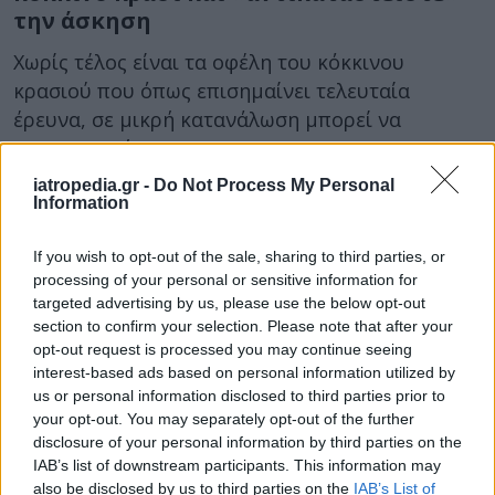
την άσκηση
Χωρίς τέλος είναι τα οφέλη του κόκκινου
κρασιού που όπως επισημαίνει τελευταία
έρευνα, σε μικρή κατανάλωση μπορεί να
αντικαταστήσει...
iatropedia.gr -
Do Not Process My Personal
Information
If you wish to opt-out of the sale, sharing to third parties, or
processing of your personal or sensitive information for
targeted advertising by us, please use the below opt-out
section to confirm your selection. Please note that after your
opt-out request is processed you may continue seeing
01 Ιανουαρίου 2016
09:00
interest-based ads based on personal information utilized by
us or personal information disclosed to third parties prior to
your opt-out. You may separately opt-out of the further
Επιτεύγματα της Ιατρικής που θα είναι
disclosure of your personal information by third parties on the
στην διάθεσή μας το 2016
IAB’s list of downstream participants. This information may
also be disclosed by us to third parties on the
IAB’s List of