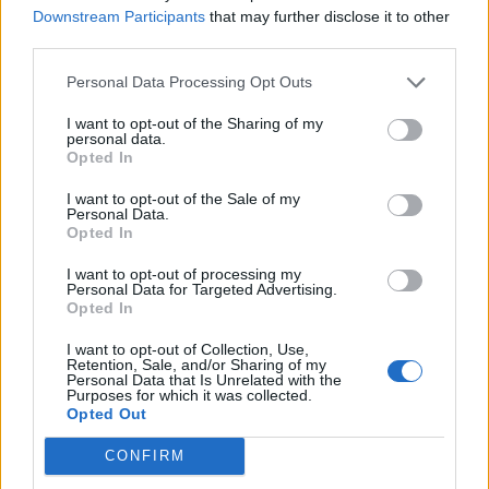
Ιατρική και Φαρμακολογία προχωρούν με
Downstream Participants
that may further disclose it to other
γοργούς ρυθμούς τις τελευταίες δεκαετίες με
third parties.
αποτέλεσμα κάθε χρόνο να έχουν να επιδείξουν
Personal Data Processing Opt Outs
κάτι...
I want to opt-out of the Sharing of my
personal data.
Opted In
I want to opt-out of the Sale of my
Personal Data.
Opted In
I want to opt-out of processing my
Personal Data for Targeted Advertising.
31 Δεκεμβρίου 2015
18:52
Opted In
I want to opt-out of Collection, Use,
Συνάντηση «κορυφής» γιατρών λίγο
Retention, Sale, and/or Sharing of my
Personal Data that Is Unrelated with the
πριν από την πρωτοχρονιά
Purposes for which it was collected.
Opted Out
Συνάντηση μελών του προεδρείου του ΙΣΑ με τις
CONFIRM
επαγγελματικές ενώσεις εργαστηριακών γιατρών