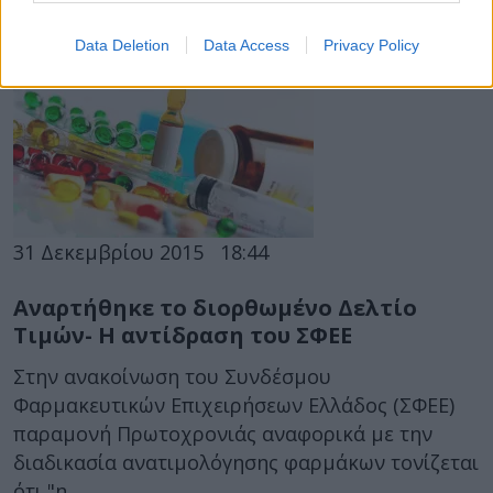
για την υποκοστολόγηση των διαγνωστικών
εξετάσεων είχαμε...
Data Deletion
Data Access
Privacy Policy
31 Δεκεμβρίου 2015
18:44
Αναρτήθηκε το διορθωμένο Δελτίο
Τιμών- Η αντίδραση του ΣΦΕΕ
Στην ανακοίνωση του Συνδέσμου
Φαρμακευτικών Επιχειρήσεων Ελλάδος (ΣΦΕΕ)
παραμονή Πρωτοχρονιάς αναφορικά με την
διαδικασία ανατιμολόγησης φαρμάκων τονίζεται
ότι "η...