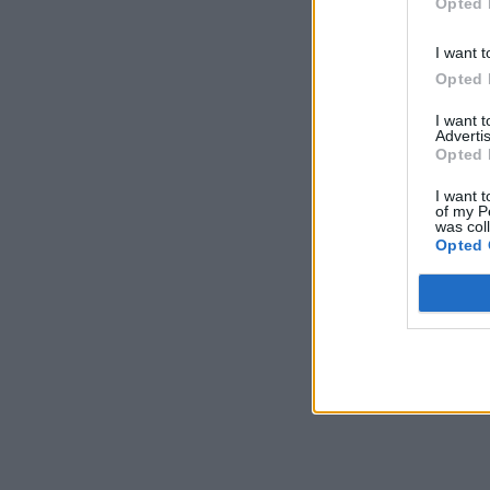
Opted 
I want t
Opted 
I want 
Advertis
Opted 
I want t
of my P
was col
Opted 