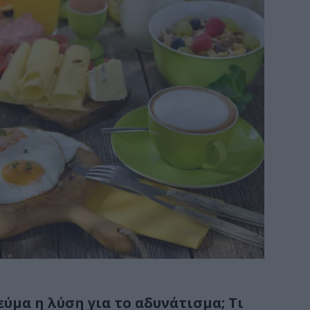
εύμα η λύση για το αδυνάτισμα; Τι