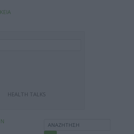
ΚΕΙΑ
HEALTH TALKS
ΩΝ