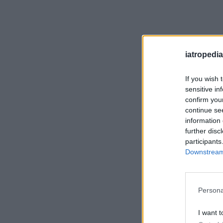
iatropedia
If you wish 
sensitive in
confirm you
continue se
information 
further disc
participants
Downstream 
Persona
I want t