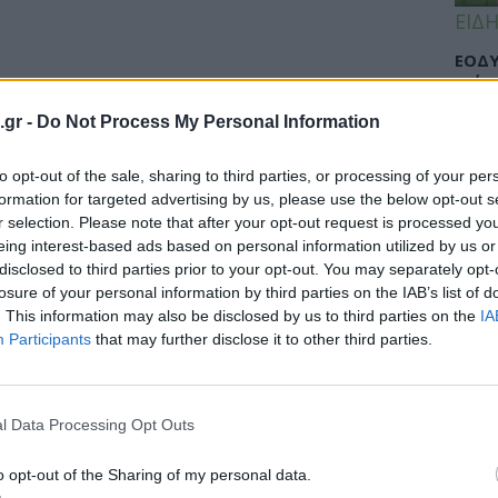
ΕΙΔΗ
ΕΟΔΥ
γρίπ
.gr -
Do Not Process My Personal Information
to opt-out of the sale, sharing to third parties, or processing of your per
ΕΙΔΗ
formation for targeted advertising by us, please use the below opt-out s
r selection. Please note that after your opt-out request is processed y
Σαμο
eing interest-based ads based on personal information utilized by us or
διάσ
disclosed to third parties prior to your opt-out. You may separately opt-
δύσβ
losure of your personal information by third parties on the IAB’s list of
. This information may also be disclosed by us to third parties on the
IA
Participants
that may further disclose it to other third parties.
ΥΓΕΙ
l Data Processing Opt Outs
5 σο
πάθο
και 
o opt-out of the Sharing of my personal data.