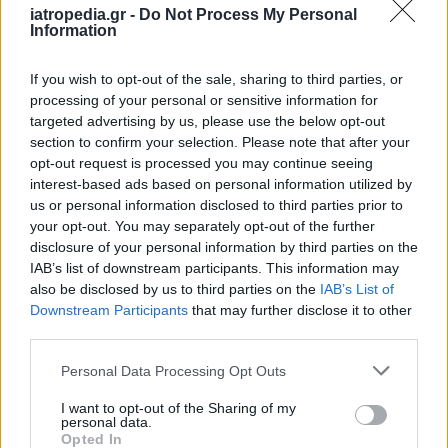
iatropedia.gr -
Do Not Process My Personal
Information
ΥΓΕΙΑ
10 Αυγούστου 2026
14:05
If you wish to opt-out of the sale, sharing to third parties, or
Μπορεί η vegan διατροφή να επιβραδύνει τη
processing of your personal or sensitive information for
βιολογική γήρανση; Τι έδειξε νέα μελέτη
targeted advertising by us, please use the below opt-out
section to confirm your selection. Please note that after your
opt-out request is processed you may continue seeing
interest-based ads based on personal information utilized by
us or personal information disclosed to third parties prior to
ΥΓΕΙΑ
10 Αυγούστου 2026
12:56
your opt-out. You may separately opt-out of the further
disclosure of your personal information by third parties on the
Φυσικοθεραπεία: Η κίνηση δεν είναι μόνο
IAB’s list of downstream participants. This information may
αποκατάσταση, αλλά πρόληψη και μακροζωία
also be disclosed by us to third parties on the
IAB’s List of
Downstream Participants
that may further disclose it to other
third parties.
Personal Data Processing Opt Outs
I want to opt-out of the Sharing of my
personal data.
Opted In