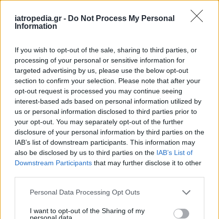
iatropedia.gr -
Do Not Process My Personal
Information
ΕΙΔΗΣΕΙΣ
06 Αυγούστου 2026
19:30
If you wish to opt-out of the sale, sharing to third parties, or
Σαμοθράκη: Αγωνιώδης επιχείρηση διάσωσης
processing of your personal or sensitive information for
15χρονης – Τραυματίστηκε σε δύσβατο σημείο στη
Γριά Βάθρα
targeted advertising by us, please use the below opt-out
section to confirm your selection. Please note that after your
opt-out request is processed you may continue seeing
interest-based ads based on personal information utilized by
us or personal information disclosed to third parties prior to
ΥΓΕΙΑ
06 Αυγούστου 2026
19:01
your opt-out. You may separately opt-out of the further
disclosure of your personal information by third parties on the
5 σοβαρές λοιμώξεις που μπορεί να πάθουμε από το
IAB’s list of downstream participants. This information may
νερό σε πισίνες, λίμνες και ποτάμια – Μέτρα
also be disclosed by us to third parties on the
IAB’s List of
προστασίας
Downstream Participants
that may further disclose it to other
third parties.
Personal Data Processing Opt Outs
I want to opt-out of the Sharing of my
personal data.