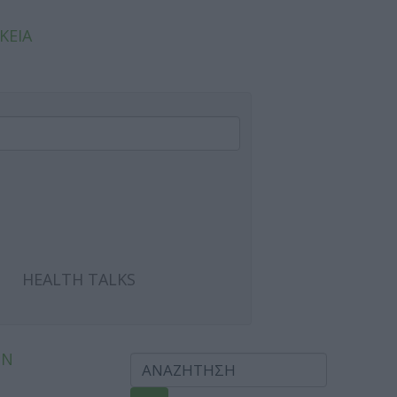
ΚΕΙΑ
HEALTH TALKS
ΩΝ