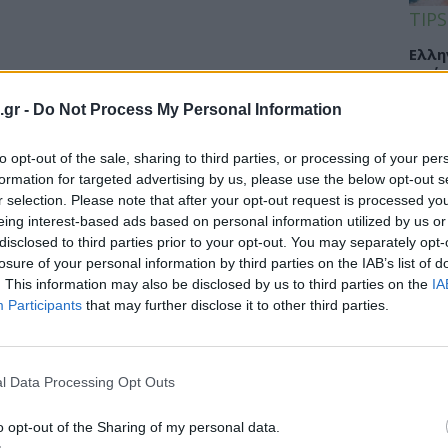
TIPS
Ελλη
από 
στο 
.gr -
Do Not Process My Personal Information
to opt-out of the sale, sharing to third parties, or processing of your per
formation for targeted advertising by us, please use the below opt-out s
ΥΓΕΙ
r selection. Please note that after your opt-out request is processed y
eing interest-based ads based on personal information utilized by us or
Καρδ
disclosed to third parties prior to your opt-out. You may separately opt-
στα 
losure of your personal information by third parties on the IAB’s list of
μεγα
. This information may also be disclosed by us to third parties on the
IA
Participants
that may further disclose it to other third parties.
ΕΙΔΗ
l Data Processing Opt Outs
Γιατ
προσ
o opt-out of the Sharing of my personal data.
σεισ