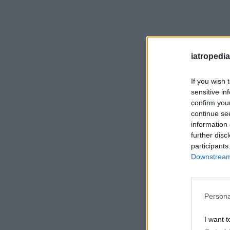
iatropedia
If you wish 
sensitive in
confirm you
continue se
information 
further disc
participants
Downstream 
Persona
I want t