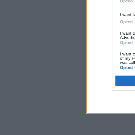
Opted 
I want t
Opted 
I want 
Advertis
Opted 
I want t
of my P
was col
Opted 