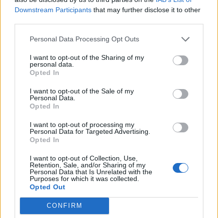
Downstream Participants
that may further disclose it to other
third parties.
Personal Data Processing Opt Outs
ΡΟΗ ΕΙΔΗΣΕΩΝ
I want to opt-out of the Sharing of my
personal data.
Opted In
ΥΓΕΙΑ
07 Αυγούστου 2026
20:01
I want to opt-out of the Sale of my
Personal Data.
Opted In
Καύσωνας: Οι κίνδυνοι για όσους κάνουν θεραπεία
για διαβήτη και παχυσαρκία
I want to opt-out of processing my
Personal Data for Targeted Advertising.
Opted In
I want to opt-out of Collection, Use,
Retention, Sale, and/or Sharing of my
ΕΙΔΗΣΕΙΣ
07 Αυγούστου 2026
19:33
Personal Data that Is Unrelated with the
Purposes for which it was collected.
ΙΣΑ: «Καμπανάκι» για τον ιό του Δυτικού Νείλου στην
Opted Out
Αττική – Τι ζητά από τις Αρχές
CONFIRM