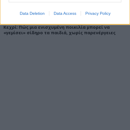
Data Deletion
Data Access
Privacy Policy
ΔΙΑΤΡΟΦΗ
07 Αυγούστου 2026
19:06
Κεχρί: Πώς μια ενισχυμένη ποικιλία μπορεί να
«γεμίσει» σίδηρο τα παιδιά, χωρίς παρενέργειες