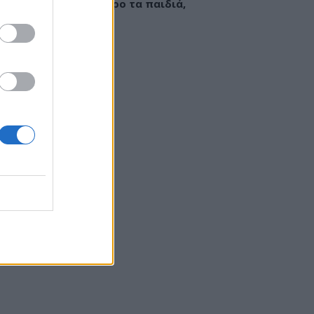
εί να «γεμίσει» σίδηρο τα παιδιά,
ς παρενέργειες