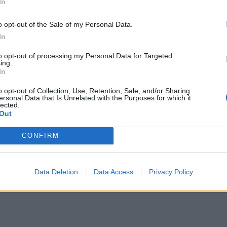
In
μπορ
χωρί
o opt-out of the Sale of my Personal Data.
In
to opt-out of processing my Personal Data for Targeted
ing.
In
o opt-out of Collection, Use, Retention, Sale, and/or Sharing
ersonal Data that Is Unrelated with the Purposes for which it
lected.
Out
CONFIRM
Data Deletion
Data Access
Privacy Policy