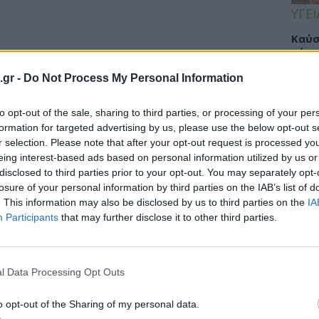
ΥΓΕΙ
Καύσ
κάνο
παχ
.gr -
Do Not Process My Personal Information
to opt-out of the sale, sharing to third parties, or processing of your per
formation for targeted advertising by us, please use the below opt-out s
ΕΙΔΗ
r selection. Please note that after your opt-out request is processed y
eing interest-based ads based on personal information utilized by us or
ΙΣΑ:
disclosed to third parties prior to your opt-out. You may separately opt-
Νείλ
losure of your personal information by third parties on the IAB’s list of
Αρχέ
. This information may also be disclosed by us to third parties on the
IA
Participants
that may further disclose it to other third parties.
ΔΙΑ
l Data Processing Opt Outs
19:0
o opt-out of the Sharing of my personal data.
Κεχρ