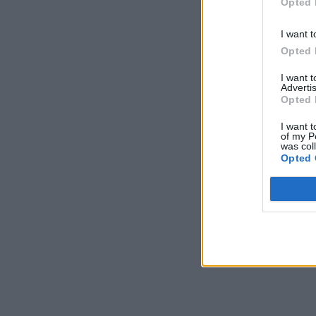
Opted 
I want t
Opted 
I want 
Advertis
Opted 
I want t
of my P
was col
Opted 