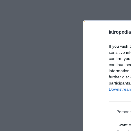
iatropedia
If you wish 
sensitive in
confirm you
continue se
information 
further disc
participants
Downstream 
Persona
I want t