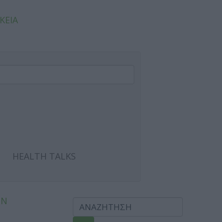
ΚΕΙΑ
HEALTH TALKS
ΩΝ