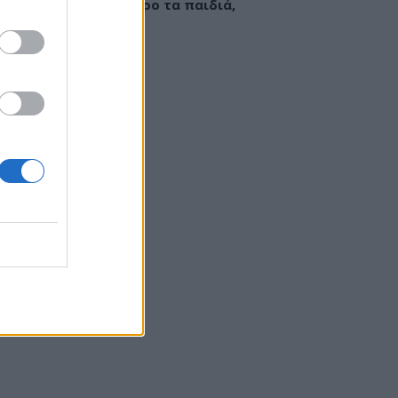
εί να «γεμίσει» σίδηρο τα παιδιά,
ς παρενέργειες