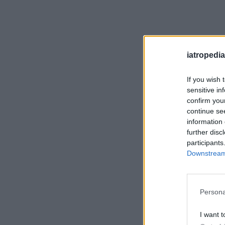
iatropedia
If you wish 
sensitive in
confirm you
continue se
information 
further disc
participants
Downstream 
Persona
I want t