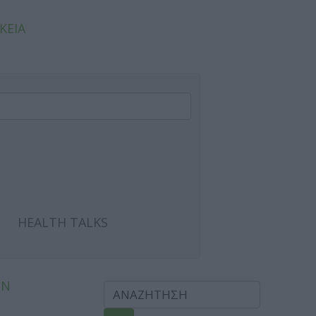
ΚΕΙΑ
HEALTH TALKS
ΩΝ