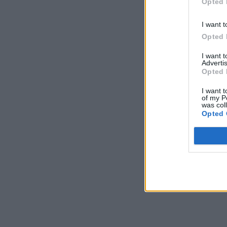
Opted 
I want t
Opted 
I want 
Advertis
Opted 
I want t
of my P
was col
Opted 