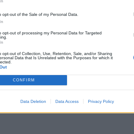
In
Διατ
δίαι
δεν ε
o opt-out of the Sale of my Personal Data.
In
to opt-out of processing my Personal Data for Targeted
ing.
In
o opt-out of Collection, Use, Retention, Sale, and/or Sharing
ersonal Data that Is Unrelated with the Purposes for which it
lected.
Out
CONFIRM
Data Deletion
Data Access
Privacy Policy