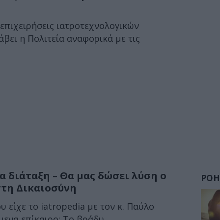
 επιχειρήσεις ιατροτεχνολογικών
άβει η Πολιτεία αναφορικά με τις
έα διάταξη – Θα μας δώσει λύση ο
ΡΟΗ
στη Δικαιοσύνη
 είχε το iatropedia με τον κ. Παύλο
ενα επίκαιρο: Το βράδυ...