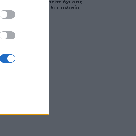
ροφολόγοι: Γιατί να πείτε όχι στις
τες του ίντερνετ – «Η διαιτολογία
ίναι lifestyle»