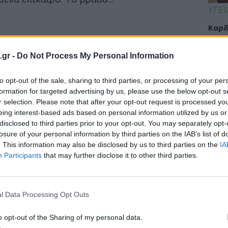
ΥΓΕΙ
Καρδ
στα 
μεγα
.gr -
Do Not Process My Personal Information
to opt-out of the sale, sharing to third parties, or processing of your per
formation for targeted advertising by us, please use the below opt-out s
ΕΙΔΗ
r selection. Please note that after your opt-out request is processed y
eing interest-based ads based on personal information utilized by us or
Γιατ
disclosed to third parties prior to your opt-out. You may separately opt-
 τα νοσοκομεία – Δεν έχουν
προσ
losure of your personal information by third parties on the IAB’s list of
σεισ
. This information may also be disclosed by us to third parties on the
IA
Συγκ
Participants
that may further disclose it to other third parties.
σμό λειτουργούν τα δημόσια νοσοκομεία
προϋπολογισμός του 2017 και οι διοικητές...
l Data Processing Opt Outs
ΔΙΑ
08:4
o opt-out of the Sharing of my personal data.