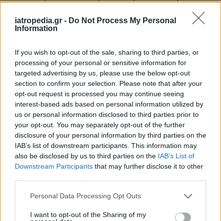
για διαβήτη και παχυσαρκία
iatropedia.gr -
Do Not Process My Personal
Information
If you wish to opt-out of the sale, sharing to third parties, or
ΕΙΔΗΣΕΙΣ
07 Αυγούστου 2026
19:33
processing of your personal or sensitive information for
targeted advertising by us, please use the below opt-out
ΙΣΑ: «Καμπανάκι» για τον ιό του Δυτικού Νείλου στην
Αττική – Τι ζητά από τις Αρχές
section to confirm your selection. Please note that after your
opt-out request is processed you may continue seeing
interest-based ads based on personal information utilized by
us or personal information disclosed to third parties prior to
your opt-out. You may separately opt-out of the further
ΔΙΑΤΡΟΦΗ
07 Αυγούστου 2026
19:06
disclosure of your personal information by third parties on the
IAB’s list of downstream participants. This information may
Κεχρί: Πώς μια ενισχυμένη ποικιλία μπορεί να
also be disclosed by us to third parties on the
IAB’s List of
«γεμίσει» σίδηρο τα παιδιά, χωρίς παρενέργειες
Downstream Participants
that may further disclose it to other
third parties.
Personal Data Processing Opt Outs
I want to opt-out of the Sharing of my