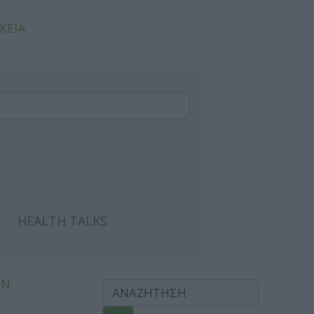
ΚΕΙΑ
HEALTH TALKS
ΩΝ