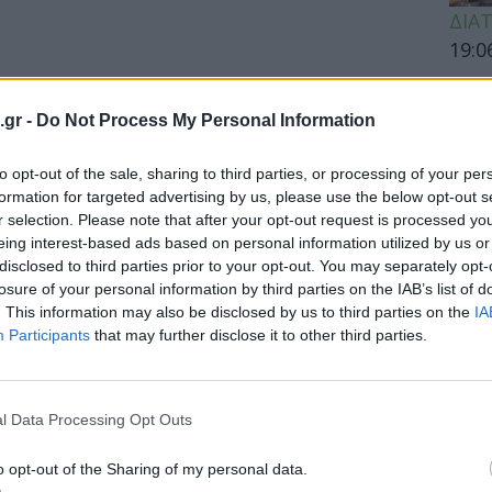
ΔΙΑ
19:0
Κεχρ
μπορ
.gr -
Do Not Process My Personal Information
χωρί
to opt-out of the sale, sharing to third parties, or processing of your per
formation for targeted advertising by us, please use the below opt-out s
r selection. Please note that after your opt-out request is processed y
ΕΙΔΗ
eing interest-based ads based on personal information utilized by us or
disclosed to third parties prior to your opt-out. You may separately opt-
ας κίνδυνος για τη ασθενή στην
Άδων
losure of your personal information by third parties on the IAB’s list of
ακο χημειοθεραπείας
προσ
. This information may also be disclosed by us to third parties on the
IA
Ακτι
Participants
that may further disclose it to other third parties.
ύτρια που ήταν παρούσα και σταμάτησε
σε ανακοίνωσή της η διοίκηση του...
l Data Processing Opt Outs
ΥΓΕΙ
o opt-out of the Sharing of my personal data.
Εξάν