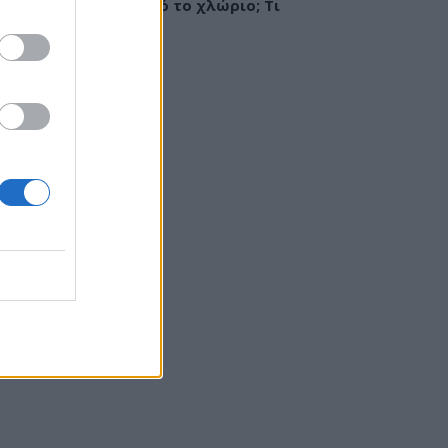
ργία ή ερεθισμός από το χλώριο; Τι
εί αλλεργιολόγος