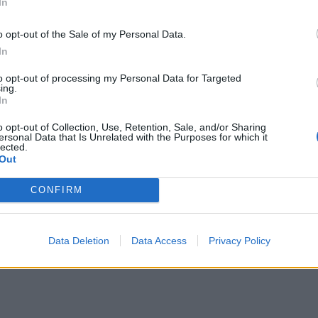
In
αλλε
εξηγ
o opt-out of the Sale of my Personal Data.
In
to opt-out of processing my Personal Data for Targeted
ing.
ιοχειρουργός πιάστηκε «στα
In
ε για δωροληψία
o opt-out of Collection, Use, Retention, Sale, and/or Sharing
ersonal Data that Is Unrelated with the Purposes for which it
μείο Λάρισας συνελήφθη με
lected.
Out
συνολικής αξίας 2.500 ευρώ από το Τμήμα
CONFIRM
Data Deletion
Data Access
Privacy Policy