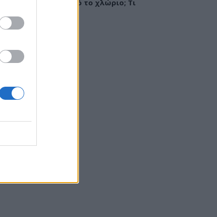
ργία ή ερεθισμός από το χλώριο; Τι
εί αλλεργιολόγος