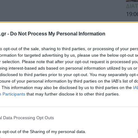
ΔΙΑ
19:0
Κεχρ
μπορ
.gr -
Do Not Process My Personal Information
χωρί
to opt-out of the sale, sharing to third parties, or processing of your per
formation for targeted advertising by us, please use the below opt-out s
r selection. Please note that after your opt-out request is processed y
ΕΙΔΗ
ν γνωρίζουν ότι το 95% του
eing interest-based ads based on personal information utilized by us or
disclosed to third parties prior to your opt-out. You may separately opt-
 χαθεί μέχρι τα 35
Άδων
losure of your personal information by third parties on the IAB’s list of
προσ
. This information may also be disclosed by us to third parties on the
IA
ν γονιμότητα φαίνεται ότι αγνοούν οι
Ακτι
Participants
that may further disclose it to other third parties.
ς έχει τα...
l Data Processing Opt Outs
ΥΓΕΙ
o opt-out of the Sharing of my personal data.
Εξάν