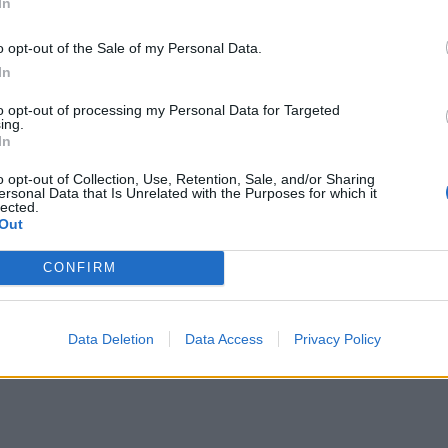
In
αλλε
εξηγ
o opt-out of the Sale of my Personal Data.
In
to opt-out of processing my Personal Data for Targeted
ια την Πρόληψη και Διαφύλαξη της
ing.
ης ΑΜΗ σε Δήμους της Αττικής
In
ικής αυτοδιοίκησης και της επιστημονικής
o opt-out of Collection, Use, Retention, Sale, and/or Sharing
ersonal Data that Is Unrelated with the Purposes for which it
γικής για την πρόληψη και ενημέρωση του...
lected.
Out
CONFIRM
Data Deletion
Data Access
Privacy Policy