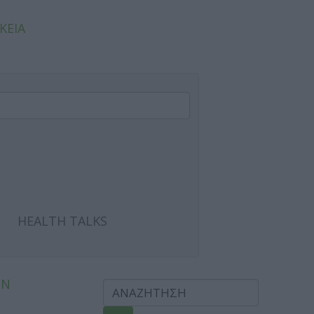
ΚΕΙΑ
HEALTH TALKS
ΩΝ