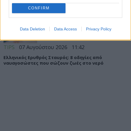
ΠΑΙΔΙ
07 Αυγούστου 2026
12:18
CONFIRM
Σταφυλόκοκκος: Η δύσκολη λοίμωξη του
καλοκαιριού – Τι να προσέχετε, ειδικά στα παιδιά
Data Deletion
Data Access
Privacy Policy
TIPS
07 Αυγούστου 2026
11:42
Ελληνικός Ερυθρός Σταυρός: 8 οδηγίες από
ναυαγοσώστες που σώζουν ζωές στο νερό