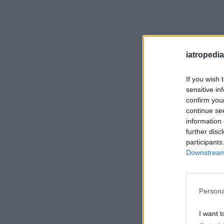
iatropedia
If you wish 
sensitive in
confirm you
continue se
information 
further disc
participants
Downstream 
Persona
I want t