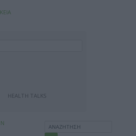
ΚΕΙΑ
HEALTH TALKS
ΩΝ