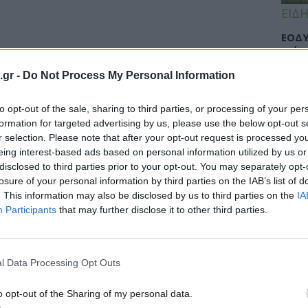
ΕΙΔΗ
ΕΟΔΥ
γρίπ
.gr -
Do Not Process My Personal Information
to opt-out of the sale, sharing to third parties, or processing of your per
ΕΙΔΗ
formation for targeted advertising by us, please use the below opt-out s
r selection. Please note that after your opt-out request is processed y
Σαμο
eing interest-based ads based on personal information utilized by us or
διάσ
disclosed to third parties prior to your opt-out. You may separately opt-
δύσβ
losure of your personal information by third parties on the IAB’s list of
. This information may also be disclosed by us to third parties on the
IA
Participants
that may further disclose it to other third parties.
ΥΓΕΙ
l Data Processing Opt Outs
5 σο
πάθο
και 
o opt-out of the Sharing of my personal data.