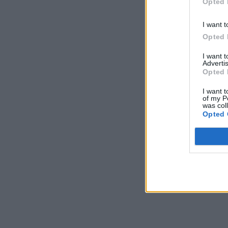
Opted 
I want t
Opted 
I want 
Advertis
Opted 
I want t
of my P
was col
Opted 