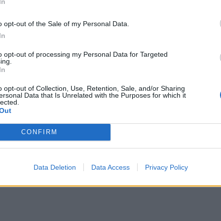
In
μπορ
χωρί
o opt-out of the Sale of my Personal Data.
In
to opt-out of processing my Personal Data for Targeted
ing.
In
o opt-out of Collection, Use, Retention, Sale, and/or Sharing
ersonal Data that Is Unrelated with the Purposes for which it
lected.
Out
CONFIRM
Data Deletion
Data Access
Privacy Policy