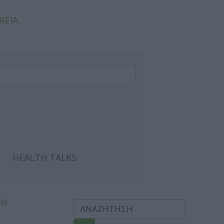
ΚΕΙΑ
HEALTH TALKS
ΩΝ