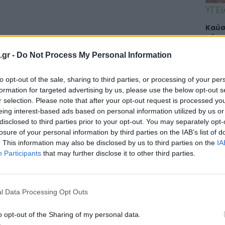
ΥΓΕΙ
Καύσ
κάνο
παχ
.gr -
Do Not Process My Personal Information
to opt-out of the sale, sharing to third parties, or processing of your per
formation for targeted advertising by us, please use the below opt-out s
ΕΙΔΗ
r selection. Please note that after your opt-out request is processed y
eing interest-based ads based on personal information utilized by us or
ΙΣΑ:
disclosed to third parties prior to your opt-out. You may separately opt-
Νείλ
losure of your personal information by third parties on the IAB’s list of
Αρχέ
. This information may also be disclosed by us to third parties on the
IA
Participants
that may further disclose it to other third parties.
ΔΙΑ
l Data Processing Opt Outs
19:0
o opt-out of the Sharing of my personal data.
Κεχρ