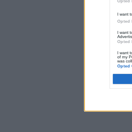
Opted 
I want t
Opted 
I want 
Advertis
Opted 
I want t
of my P
was col
Opted 