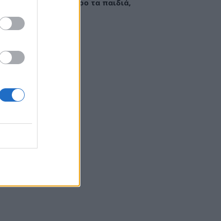
εί να «γεμίσει» σίδηρο τα παιδιά,
ς παρενέργειες