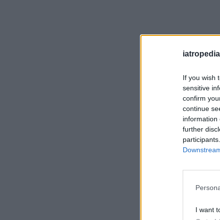
iatropedia
If you wish 
sensitive in
confirm you
continue se
information 
further disc
participants
Downstream 
Persona
I want t