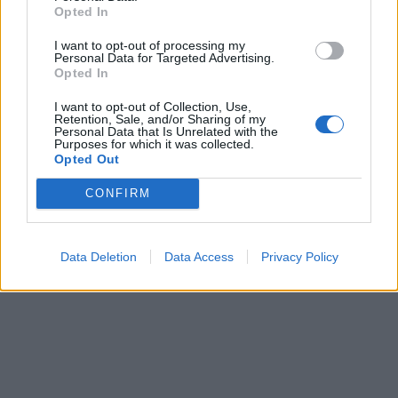
Opted In
I want to opt-out of processing my
Personal Data for Targeted Advertising.
Opted In
ΥΓΕΙΑ
06 Αυγούστου 2026
19:01
I want to opt-out of Collection, Use,
5 σοβαρές λοιμώξεις που μπορεί να πάθουμε από το
Retention, Sale, and/or Sharing of my
νερό σε πισίνες, λίμνες και ποτάμια – Μέτρα
Personal Data that Is Unrelated with the
προστασίας
Purposes for which it was collected.
Opted Out
CONFIRM
Data Deletion
Data Access
Privacy Policy