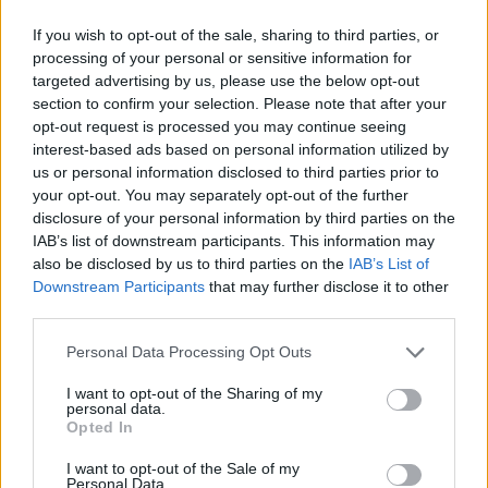
If you wish to opt-out of the sale, sharing to third parties, or
processing of your personal or sensitive information for
targeted advertising by us, please use the below opt-out
section to confirm your selection. Please note that after your
ΡΟΗ ΕΙΔΗΣΕΩΝ
opt-out request is processed you may continue seeing
interest-based ads based on personal information utilized by
us or personal information disclosed to third parties prior to
your opt-out. You may separately opt-out of the further
disclosure of your personal information by third parties on the
ΕΙΔΗΣΕΙΣ
06 Αυγούστου 2026
20:01
IAB’s list of downstream participants. This information may
also be disclosed by us to third parties on the
IAB’s List of
ΕΟΔΥ: Σε χαμηλά επίπεδα COVID-19, γρίπη και RSV
Downstream Participants
that may further disclose it to other
third parties.
Personal Data Processing Opt Outs
ΕΙΔΗΣΕΙΣ
06 Αυγούστου 2026
19:30
I want to opt-out of the Sharing of my
personal data.
Opted In
Σαμοθράκη: Αγωνιώδης επιχείρηση διάσωσης
15χρονης – Τραυματίστηκε σε δύσβατο σημείο στη
I want to opt-out of the Sale of my
Γριά Βάθρα
Personal Data.