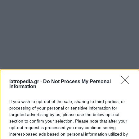
ΡΟΗ ΕΙΔΗΣΕΩΝ
iatropedia.gr -
Do Not Process My Personal
Information
If you wish to opt-out of the sale, sharing to third parties, or
processing of your personal or sensitive information for
ΕΙΔΗΣΕΙΣ
08 Αυγούστου 2026
16:54
targeted advertising by us, please use the below opt-out
Γεωργιάδης: Αιχμηρή ανάρτηση για συνδικαλιστή που
section to confirm your selection. Please note that after your
μιλούσε για «διάλυση» του ΕΣΥ και αργότερα
opt-out request is processed you may continue seeing
ευχαρίστησε το Μποδοσάκειο
interest-based ads based on personal information utilized by