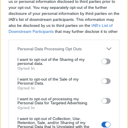
us or personal information disclosed to third parties prior to
your opt-out. You may separately opt-out of the further
disclosure of your personal information by third parties on the
IAB’s list of downstream participants. This information may
ΥΓΕΙΑ
08 Αυγούστου 2026
15:01
also be disclosed by us to third parties on the
IAB’s List of
Downstream Participants
that may further disclose it to other
Το φαρμακείο των διακοπών: Τι να πάρετε μαζί σας
third parties.
για πονοκέφαλο, αλλεργίες, δυσπεψία και τραύματα
Personal Data Processing Opt Outs
I want to opt-out of the Sharing of my
personal data.
ΥΓΕΙΑ
08 Αυγούστου 2026
13:03
Opted In
Tanmaxxing: Δερματολόγος προειδοποιεί για το νέο
I want to opt-out of the Sale of my
trend που στέλνει τη Gen Z στον ήλιο χωρίς
Personal Data.
Opted In
αντηλιακό
I want to opt-out of processing my
Personal Data for Targeted Advertising.
Opted In
I want to opt-out of Collection, Use,
Retention, Sale, and/or Sharing of my
Personal Data that Is Unrelated with the