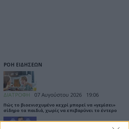
ΡΟΗ ΕΙΔΗΣΕΩΝ
ΔΙΑΤΡΟΦΗ
07 Αυγούστου 2026
19:06
Πώς το βιοενισχυμένο κεχρί μπορεί να «γεμίσει»
σίδηρο τα παιδιά, χωρίς να επιβαρύνει το έντερο