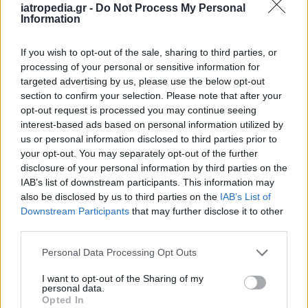
iatropedia.gr -
Do Not Process My Personal
Information
ΕΙΔΗΣΕΙΣ
07 Αυγούστου 2026
18:10
Άδωνις Γεωργιάδης από Γ.Ν. Ρόδου: Νέες προσλήψεις
If you wish to opt-out of the sale, sharing to third parties, or
και «πράσινο φως» για το Ακτινοθεραπευτικό
processing of your personal or sensitive information for
Κέντρο
targeted advertising by us, please use the below opt-out
section to confirm your selection. Please note that after your
opt-out request is processed you may continue seeing
interest-based ads based on personal information utilized by
us or personal information disclosed to third parties prior to
ΥΓΕΙΑ
07 Αυγούστου 2026
17:01
your opt-out. You may separately opt-out of the further
disclosure of your personal information by third parties on the
Εξάνθημα μετά την πισίνα: Είναι αλλεργία ή
IAB’s list of downstream participants. This information may
ερεθισμός από το χλώριο; Τι εξηγεί αλλεργιολόγος
also be disclosed by us to third parties on the
IAB’s List of
Downstream Participants
that may further disclose it to other
third parties.
Personal Data Processing Opt Outs
I want to opt-out of the Sharing of my
personal data.
Opted In