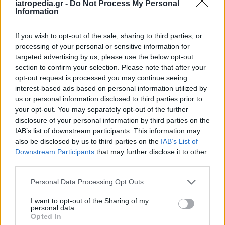
iatropedia.gr -
Do Not Process My Personal
Information
If you wish to opt-out of the sale, sharing to third parties, or
processing of your personal or sensitive information for
targeted advertising by us, please use the below opt-out
section to confirm your selection. Please note that after your
opt-out request is processed you may continue seeing
interest-based ads based on personal information utilized by
ΡΟΗ ΕΙΔΗΣΕΩΝ
us or personal information disclosed to third parties prior to
your opt-out. You may separately opt-out of the further
disclosure of your personal information by third parties on the
IAB’s list of downstream participants. This information may
also be disclosed by us to third parties on the
IAB’s List of
ΕΙΔΗΣΕΙΣ
06 Αυγούστου 2026
12:19
Downstream Participants
that may further disclose it to other
third parties.
Η τηλεργασία ίσως δεν είναι τόσο ιδανική: Ο
αντίκτυπος στην ψυχική υγεία και το «δικαίωμα στην
Personal Data Processing Opt Outs
αποσύνδεση»
I want to opt-out of the Sharing of my
personal data.
Opted In