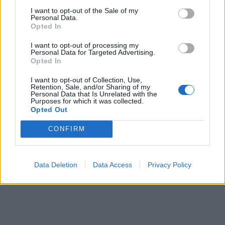
I want to opt-out of the Sale of my
ΟΜΟΡΦΙΑ
06 Αυγούστου 2026
11:39
Personal Data.
Opted In
Skinimalism το καλοκαίρι: Γιατί η επιδερμίδα μας
χρειάζεται «αποχή» από τα καλλυντικά
I want to opt-out of processing my
Personal Data for Targeted Advertising.
Opted In
I want to opt-out of Collection, Use,
Retention, Sale, and/or Sharing of my
ΕΙΔΗΣΕΙΣ
06 Αυγούστου 2026
10:46
Personal Data that Is Unrelated with the
Purposes for which it was collected.
Νοσοκομείο Νίκαιας: Καταγγελίες εργαζομένων για
Opted Out
απευθείας ανάθεση στην καθαριότητα
CONFIRM
Data Deletion
Data Access
Privacy Policy