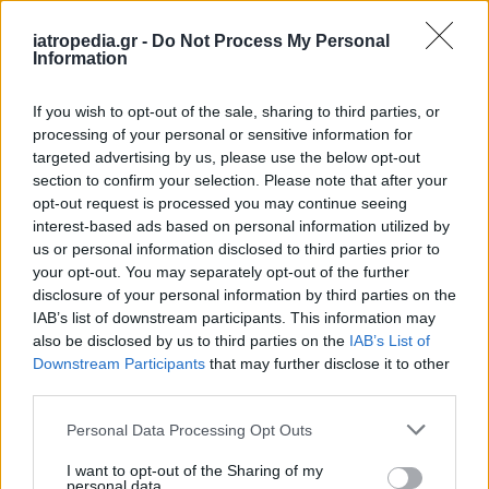
iatropedia.gr -
Do Not Process My Personal
Information
ΕΙΔΗΣΕΙΣ
06 Αυγούστου 2026
19:30
If you wish to opt-out of the sale, sharing to third parties, or
Σαμοθράκη: Αγωνιώδης επιχείρηση διάσωσης
processing of your personal or sensitive information for
15χρονης – Τραυματίστηκε σε δύσβατο σημείο στη
Γριά Βάθρα
targeted advertising by us, please use the below opt-out
section to confirm your selection. Please note that after your
opt-out request is processed you may continue seeing
interest-based ads based on personal information utilized by
us or personal information disclosed to third parties prior to
ΥΓΕΙΑ
06 Αυγούστου 2026
19:01
your opt-out. You may separately opt-out of the further
disclosure of your personal information by third parties on the
5 σοβαρές λοιμώξεις που μπορεί να πάθουμε από το
IAB’s list of downstream participants. This information may
νερό σε πισίνες, λίμνες και ποτάμια – Μέτρα
also be disclosed by us to third parties on the
IAB’s List of
προστασίας
Downstream Participants
that may further disclose it to other
third parties.
Personal Data Processing Opt Outs
I want to opt-out of the Sharing of my
personal data.