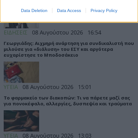
ΡΟΗ ΕΙΔΗΣΕΩΝ
Data Deletion
Data Access
Privacy Policy
ΕΙΔΗΣΕΙΣ
08 Αυγούστου 2026
16:54
Γεωργιάδης: Αιχμηρή ανάρτηση για συνδικαλιστή που
μιλούσε για «διάλυση» του ΕΣΥ και αργότερα
ευχαρίστησε το Μποδοσάκειο
ΥΓΕΙΑ
08 Αυγούστου 2026
15:01
Το φαρμακείο των διακοπών: Τι να πάρετε μαζί σας
για πονοκέφαλο, αλλεργίες, δυσπεψία και τραύματα
ΥΓΕΙΑ
08 Αυγούστου 2026
13:03