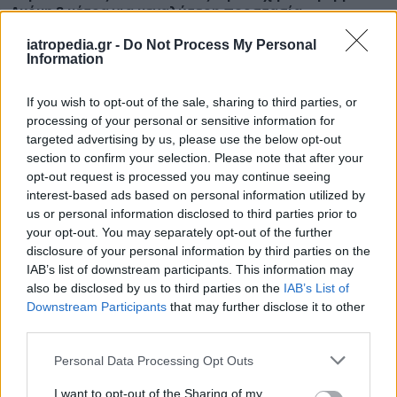
Ακόμη 8 μέτρα για μεγαλύτερη προστασία
iatropedia.gr -
Do Not Process My Personal
Information
ΕΙΔΗΣΕΙΣ
07 Αυγούστου 2026
09:20
If you wish to opt-out of the sale, sharing to third parties, or
processing of your personal or sensitive information for
Γιατροί προσπαθούν να προστατεύσουν ασθενή την
targeted advertising by us, please use the below opt-out
ώρα του σεισμού στο χειρουργείο – Συγκλονιστικό
section to confirm your selection. Please note that after your
βίντεο από την Ιαπωνία
opt-out request is processed you may continue seeing
interest-based ads based on personal information utilized by
us or personal information disclosed to third parties prior to
your opt-out. You may separately opt-out of the further
disclosure of your personal information by third parties on the
ΔΙΑΤΡΟΦΗ
07 Αυγούστου 2026
08:45
IAB’s list of downstream participants. This information may
also be disclosed by us to third parties on the
IAB’s List of
Διατροφολόγοι: Γιατί να πείτε όχι στις δίαιτες του
ίντερνετ – «Η διαιτολογία δεν είναι lifestyle»
Downstream Participants
that may further disclose it to other
third parties.
Personal Data Processing Opt Outs
I want to opt-out of the Sharing of my