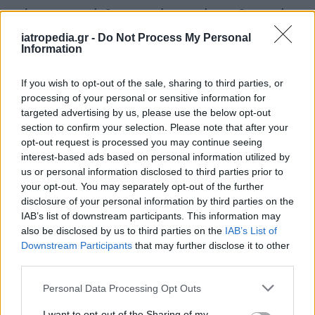
Καύσωνας: Οι κίνδυνοι για όσους κάνουν θεραπεία
για διαβήτη και παχυσαρκία
iatropedia.gr -
Do Not Process My Personal
Information
If you wish to opt-out of the sale, sharing to third parties, or
ΕΙΔΗΣΕΙΣ
07 Αυγούστου 2026
19:33
processing of your personal or sensitive information for
targeted advertising by us, please use the below opt-out
ΙΣΑ: «Καμπανάκι» για τον ιό του Δυτικού Νείλου στην
section to confirm your selection. Please note that after your
Αττική – Τι ζητά από τις Αρχές
opt-out request is processed you may continue seeing
interest-based ads based on personal information utilized by
us or personal information disclosed to third parties prior to
your opt-out. You may separately opt-out of the further
disclosure of your personal information by third parties on the
ΔΙΑΤΡΟΦΗ
07 Αυγούστου 2026
19:06
IAB’s list of downstream participants. This information may
also be disclosed by us to third parties on the
IAB’s List of
Κεχρί: Πώς μια ενισχυμένη ποικιλία μπορεί να
Downstream Participants
that may further disclose it to other
«γεμίσει» σίδηρο τα παιδιά, χωρίς παρενέργειες
third parties.
Personal Data Processing Opt Outs
I want to opt-out of the Sharing of my