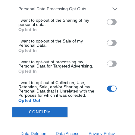
Personal Data Processing Opt Outs
I want to opt-out of the Sharing of my
personal data.
ΕΙΔΗΣΕΙΣ
10 Αυγούστου 2026
14:45
Opted In
«Δικαίωμα στη Λήθη» για τα άτομα με ιστορικό
I want to opt-out of the Sale of my
καρκίνου στην Ελλάδα – Τι προβλέπει ο νέος νόμος
Personal Data.
Opted In
I want to opt-out of processing my
Personal Data for Targeted Advertising.
Opted In
ΥΓΕΙΑ
10 Αυγούστου 2026
14:05
I want to opt-out of Collection, Use,
Μπορεί η vegan διατροφή να επιβραδύνει τη
Retention, Sale, and/or Sharing of my
βιολογική γήρανση; Τι έδειξε νέα μελέτη
Personal Data that Is Unrelated with the
Purposes for which it was collected.
Opted Out
CONFIRM
ΥΓΕΙΑ
10 Αυγούστου 2026
12:56
Φυσικοθεραπεία: Η κίνηση δεν είναι μόνο
Data Deletion
Data Access
Privacy Policy