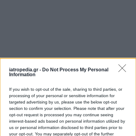
ΡΟΗ ΕΙΔΗΣΕΩΝ
iatropedia.gr -
Do Not Process My Personal
Information
If you wish to opt-out of the sale, sharing to third parties, or
processing of your personal or sensitive information for
ΥΓΕΙΑ
07 Αυγούστου 2026
08:01
targeted advertising by us, please use the below opt-out
section to confirm your selection. Please note that after your
Eurostat: Μειώνεται η χρήση καπνού στην Ελλάδα –
Τι δείχνουν τα στοιχεία για την ΕΕ
opt-out request is processed you may continue seeing
interest-based ads based on personal information utilized by
us or personal information disclosed to third parties prior to
your opt-out. You may separately opt-out of the further