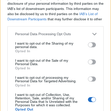
disclosure of your personal information by third parties on the
ΕΙΔΗΣΕΙΣ
06 Αυγούστου 2026
20:01
IAB’s list of downstream participants. This information may
also be disclosed by us to third parties on the
IAB’s List of
ΕΟΔΥ: Σε χαμηλά επίπεδα COVID-19, γρίπη και RSV
Downstream Participants
that may further disclose it to other
third parties.
Personal Data Processing Opt Outs
ΕΙΔΗΣΕΙΣ
06 Αυγούστου 2026
19:30
I want to opt-out of the Sharing of my
personal data.
Opted In
Σαμοθράκη: Αγωνιώδης επιχείρηση διάσωσης
15χρονης – Τραυματίστηκε σε δύσβατο σημείο στη
I want to opt-out of the Sale of my
Γριά Βάθρα
Personal Data.
Opted In
I want to opt-out of processing my
Personal Data for Targeted Advertising.
Opted In
I want to opt-out of Collection, Use,
Retention, Sale, and/or Sharing of my
Personal Data that Is Unrelated with the
Purposes for which it was collected.
Opted Out