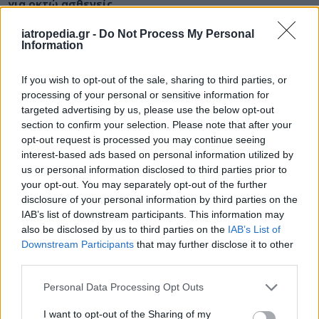
για οκτώ ασθενείς
iatropedia.gr -
Do Not Process My Personal
Information
ΕΙΔΗΣΕΙΣ
10 Αυγούστου 2026
10:15
If you wish to opt-out of the sale, sharing to third parties, or
processing of your personal or sensitive information for
Νοσοκομείο Βόλου: Δύο εκδοχές και μία ΕΔΕ για βίαιο
targeted advertising by us, please use the below opt-out
επεισόδιο – Με το μέρος των γιατρών ο Άδωνις
section to confirm your selection. Please note that after your
Γεωργιάδης
opt-out request is processed you may continue seeing
interest-based ads based on personal information utilized by
us or personal information disclosed to third parties prior to
your opt-out. You may separately opt-out of the further
disclosure of your personal information by third parties on the
ΔΙΑΤΡΟΦΗ
10 Αυγούστου 2026
09:30
IAB’s list of downstream participants. This information may
Διαβήτης και καλοκαιρινά φρούτα: Ποια
also be disclosed by us to third parties on the
IAB’s List of
επιτρέπονται και τι χρειάζεται προσοχή
Downstream Participants
that may further disclose it to other
third parties.
Personal Data Processing Opt Outs
I want to opt-out of the Sharing of my