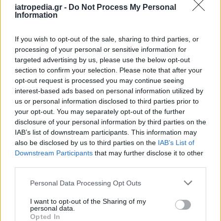
iatropedia.gr -
Do Not Process My Personal
Information
ΕΙΔΗΣΕΙΣ
07 Αυγούστου 2026
19:33
If you wish to opt-out of the sale, sharing to third parties, or
ΙΣΑ: «Καμπανάκι» για τον ιό του Δυτικού Νείλου στην
processing of your personal or sensitive information for
Αττική – Τι ζητά από τις Αρχές
targeted advertising by us, please use the below opt-out
section to confirm your selection. Please note that after your
opt-out request is processed you may continue seeing
interest-based ads based on personal information utilized by
us or personal information disclosed to third parties prior to
ΔΙΑΤΡΟΦΗ
07 Αυγούστου 2026
19:06
your opt-out. You may separately opt-out of the further
disclosure of your personal information by third parties on the
Κεχρί: Πώς μια ενισχυμένη ποικιλία μπορεί να
IAB’s list of downstream participants. This information may
«γεμίσει» σίδηρο τα παιδιά, χωρίς παρενέργειες
also be disclosed by us to third parties on the
IAB’s List of
Downstream Participants
that may further disclose it to other
third parties.
Personal Data Processing Opt Outs
I want to opt-out of the Sharing of my
personal data.
Opted In