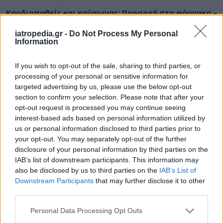
Καρδιοπαθείς και καύσωνας: Προσοχή στα φάρμακα –
Ακόμη 8 μέτρα για μεγαλύτερη προστασία
iatropedia.gr -
Do Not Process My Personal
Information
If you wish to opt-out of the sale, sharing to third parties, or
ΕΙΔΗΣΕΙΣ
07 Αυγούστου 2026
09:20
processing of your personal or sensitive information for
targeted advertising by us, please use the below opt-out
Γιατροί προσπαθούν να προστατεύσουν ασθενή την
section to confirm your selection. Please note that after your
ώρα του σεισμού στο χειρουργείο – Συγκλονιστικό
opt-out request is processed you may continue seeing
βίντεο από την Ιαπωνία
interest-based ads based on personal information utilized by
us or personal information disclosed to third parties prior to
your opt-out. You may separately opt-out of the further
disclosure of your personal information by third parties on the
IAB’s list of downstream participants. This information may
ΔΙΑΤΡΟΦΗ
07 Αυγούστου 2026
08:45
also be disclosed by us to third parties on the
IAB’s List of
Διατροφολόγοι: Γιατί να πείτε όχι στις δίαιτες του
Downstream Participants
that may further disclose it to other
ίντερνετ – «Η διαιτολογία δεν είναι lifestyle»
third parties.
Personal Data Processing Opt Outs