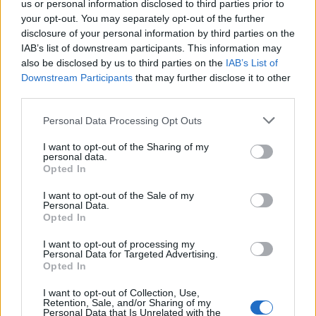
us or personal information disclosed to third parties prior to
your opt-out. You may separately opt-out of the further
disclosure of your personal information by third parties on the
IAB’s list of downstream participants. This information may
ΥΓΕΙΑ
08 Αυγούστου 2026
15:01
also be disclosed by us to third parties on the
IAB’s List of
Downstream Participants
that may further disclose it to other
Το φαρμακείο των διακοπών: Τι να πάρετε μαζί σας
third parties.
για πονοκέφαλο, αλλεργίες, δυσπεψία και τραύματα
Personal Data Processing Opt Outs
I want to opt-out of the Sharing of my
personal data.
ΥΓΕΙΑ
08 Αυγούστου 2026
13:03
Opted In
Tanmaxxing: Δερματολόγος προειδοποιεί για το νέο
I want to opt-out of the Sale of my
trend που στέλνει τη Gen Z στον ήλιο χωρίς
Personal Data.
Opted In
αντηλιακό
I want to opt-out of processing my
Personal Data for Targeted Advertising.
Opted In
I want to opt-out of Collection, Use,
Retention, Sale, and/or Sharing of my
Personal Data that Is Unrelated with the