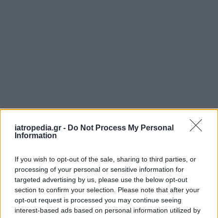
ΡΟΗ ΕΙΔΗΣΕΩΝ
iatropedia.gr -
Do Not Process My Personal
Information
If you wish to opt-out of the sale, sharing to third parties, or
processing of your personal or sensitive information for
ΕΙΔΗΣΕΙΣ
08 Αυγούστου 2026
16:54
targeted advertising by us, please use the below opt-out
Γεωργιάδης: Αιχμηρή ανάρτηση για συνδικαλιστή που
section to confirm your selection. Please note that after your
μιλούσε για «διάλυση» του ΕΣΥ και αργότερα
opt-out request is processed you may continue seeing
ευχαρίστησε το Μποδοσάκειο
interest-based ads based on personal information utilized by