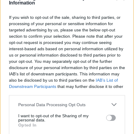
Information
If you wish to opt-out of the sale, sharing to third parties, or
processing of your personal or sensitive information for
targeted advertising by us, please use the below opt-out
section to confirm your selection. Please note that after your
opt-out request is processed you may continue seeing
interest-based ads based on personal information utilized by
ΡΟΗ ΕΙΔΗΣΕΩΝ
us or personal information disclosed to third parties prior to
your opt-out. You may separately opt-out of the further
disclosure of your personal information by third parties on the
IAB’s list of downstream participants. This information may
also be disclosed by us to third parties on the
IAB’s List of
ΕΙΔΗΣΕΙΣ
05 Αυγούστου 2026
20:31
Downstream Participants
that may further disclose it to other
Άδωνις Γεωργιάδης σε Λαμία και Σοφάδες: 7 νέα
third parties.
ασθενοφόρα, Ογκολογική Κλινική και ανακαινισμένο
Κέντρο Υγείας
Personal Data Processing Opt Outs
I want to opt-out of the Sharing of my
personal data.
Opted In