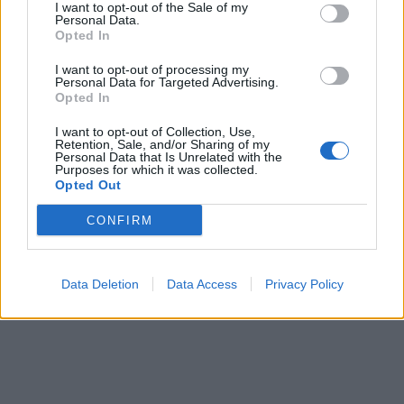
ΥΓΕΙΑ
05 Αυγούστου 2026
20:01
I want to opt-out of the Sale of my
Personal Data.
Πώς στυτική λειτουργία και σπέρμα «πλήττονται»
Opted In
από τη ζέστη – Μέτρα προστασίας στις διακοπές
I want to opt-out of processing my
Personal Data for Targeted Advertising.
Opted In
I want to opt-out of Collection, Use,
ΕΙΔΗΣΕΙΣ
05 Αυγούστου 2026
19:31
Retention, Sale, and/or Sharing of my
Personal Data that Is Unrelated with the
Purposes for which it was collected.
Γλυφάδα: Επιχείρηση διάσωσης 45χρονου που
Opted Out
παρασύρθηκε στα ανοιχτά
CONFIRM
Data Deletion
Data Access
Privacy Policy