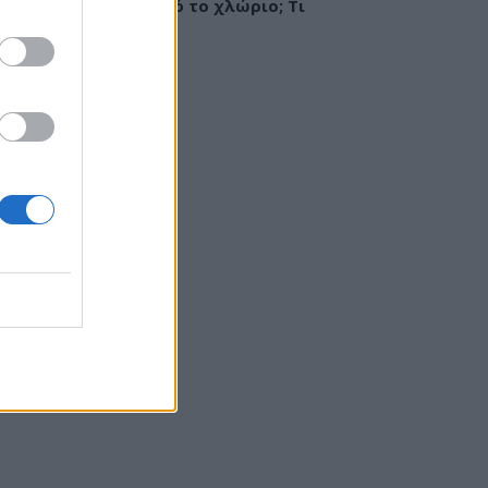
ργία ή ερεθισμός από το χλώριο; Τι
εί αλλεργιολόγος