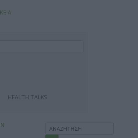
ΚΕΙΑ
HEALTH TALKS
ΩΝ