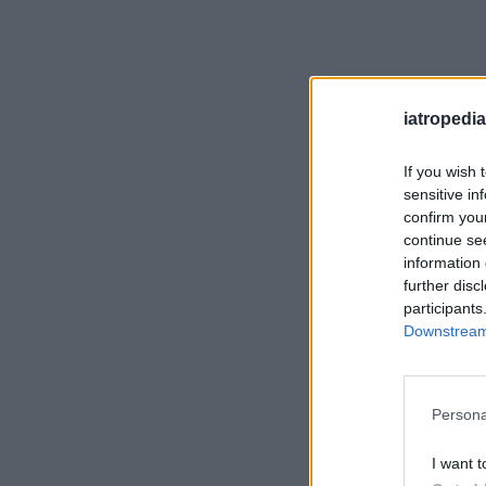
iatropedia
If you wish 
sensitive in
confirm you
continue se
information 
further disc
participants
Downstream 
Persona
I want t