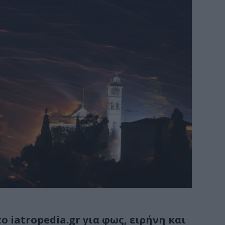
ο iatropedia.gr για φως, ειρήνη και