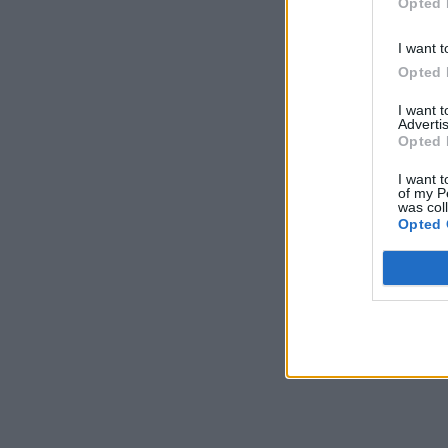
Opted 
I want t
Opted 
I want 
Advertis
Opted 
I want t
of my P
was col
Opted 