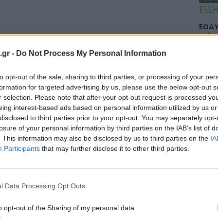
ΕΙΔΗ
ΕΟΔΥ
γρίπ
.gr -
Do Not Process My Personal Information
to opt-out of the sale, sharing to third parties, or processing of your per
ΕΙΔΗ
formation for targeted advertising by us, please use the below opt-out s
r selection. Please note that after your opt-out request is processed y
Σαμο
eing interest-based ads based on personal information utilized by us or
διάσ
disclosed to third parties prior to your opt-out. You may separately opt-
δύσβ
losure of your personal information by third parties on the IAB’s list of
. This information may also be disclosed by us to third parties on the
IA
Participants
that may further disclose it to other third parties.
ΥΓΕΙ
l Data Processing Opt Outs
5 σο
πάθο
και 
o opt-out of the Sharing of my personal data.