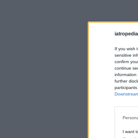
iatropedia
If you wish 
sensitive in
confirm you
continue se
information 
further disc
participants
Downstream 
Persona
I want t