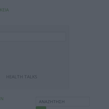
ΚΕΙΑ
HEALTH TALKS
ΩΝ