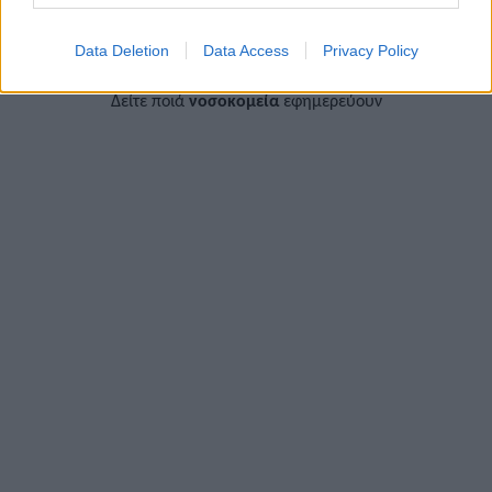
ΕΦΗΜΕΡΕΥΟΝΤΑ ΝΟΣΟΚΟΜΕΙΑ
Data Deletion
Data Access
Privacy Policy
Δείτε ποιά
νοσοκομεία
εφημερεύουν