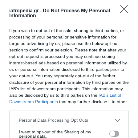
iatropedia.gr -
Do Not Process My Personal
Information
ΕΙΔΗΣΕΙΣ
09 Αυγούστου 2026
15:03
If you wish to opt-out of the sale, sharing to third parties, or
Νοσοκομειακοί γιατροί: Χωρίς αξονικό τομογράφο το
processing of your personal or sensitive information for
«Αττικόν» – Εκτός λειτουργίας και οι δύο από τις 7
targeted advertising by us, please use the below opt-out
Αυγούστου
section to confirm your selection. Please note that after your
opt-out request is processed you may continue seeing
interest-based ads based on personal information utilized by
us or personal information disclosed to third parties prior to
your opt-out. You may separately opt-out of the further
ΕΙΔΗΣΕΙΣ
09 Αυγούστου 2026
13:02
disclosure of your personal information by third parties on the
IAB’s list of downstream participants. This information may
Αλτσχάιμερ: Η εξέταση αίματος που εφαρμόζεται
also be disclosed by us to third parties on the
IAB’s List of
στο ΑΠΘ φέρνει πιο κοντά την έγκαιρη διάγνωση
Downstream Participants
that may further disclose it to other
third parties.
Personal Data Processing Opt Outs
I want to opt-out of the Sharing of my
personal data.