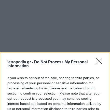
ΡΟΗ ΕΙΔΗΣΕΩΝ
iatropedia.gr -
Do Not Process My Personal
Information
If you wish to opt-out of the sale, sharing to third parties, or
processing of your personal or sensitive information for
ΕΙΔΗΣΕΙΣ
06 Αυγούστου 2026
20:01
targeted advertising by us, please use the below opt-out
section to confirm your selection. Please note that after your
ΕΟΔΥ: Σε χαμηλά επίπεδα COVID-19, γρίπη και RSV
opt-out request is processed you may continue seeing
interest-based ads based on personal information utilized by
us or personal information disclosed to third parties prior to