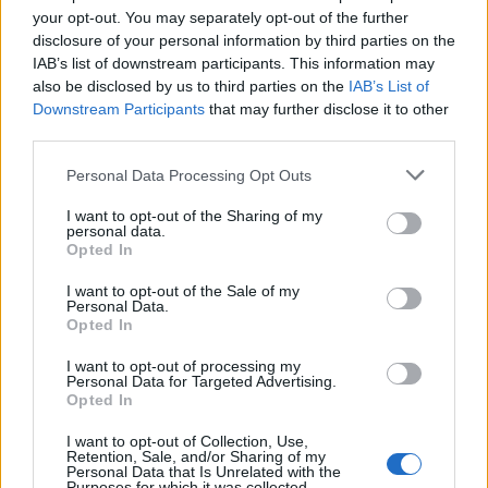
your opt-out. You may separately opt-out of the further
disclosure of your personal information by third parties on the
ΕΙΔΗΣΕΙΣ
06 Αυγούστου 2026
19:30
IAB’s list of downstream participants. This information may
Σαμοθράκη: Αγωνιώδης επιχείρηση διάσωσης
also be disclosed by us to third parties on the
IAB’s List of
15χρονης – Τραυματίστηκε σε δύσβατο σημείο στη
Downstream Participants
that may further disclose it to other
Γριά Βάθρα
third parties.
Personal Data Processing Opt Outs
I want to opt-out of the Sharing of my
personal data.
ΥΓΕΙΑ
06 Αυγούστου 2026
19:01
Opted In
5 σοβαρές λοιμώξεις που μπορεί να πάθουμε από το
I want to opt-out of the Sale of my
νερό σε πισίνες, λίμνες και ποτάμια – Μέτρα
Personal Data.
προστασίας
Opted In
I want to opt-out of processing my
Personal Data for Targeted Advertising.
Opted In
I want to opt-out of Collection, Use,
Retention, Sale, and/or Sharing of my
Personal Data that Is Unrelated with the
Purposes for which it was collected.