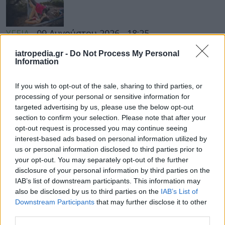
ΥΓΕΙΑ
09 Αυγούστου 2026
18:25
Μύθοι για τις ουρολοιμώξεις: Μην αφήσετε να σας
iatropedia.gr -
Do Not Process My Personal
καταστρέψουν το καλοκαίρι, λέει μια ειδικός
Information
If you wish to opt-out of the sale, sharing to third parties, or
processing of your personal or sensitive information for
targeted advertising by us, please use the below opt-out
ΕΙΔΗΣΕΙΣ
09 Αυγούστου 2026
15:06
section to confirm your selection. Please note that after your
opt-out request is processed you may continue seeing
Eπίθεση σε νοσηλεύτρια στον «Ερυθρό Σταυρό»:
Ασθενής την άρπαξε από τα μαλλιά και την χτύπησε
interest-based ads based on personal information utilized by
σε πόρτες
us or personal information disclosed to third parties prior to
your opt-out. You may separately opt-out of the further
disclosure of your personal information by third parties on the
IAB’s list of downstream participants. This information may
also be disclosed by us to third parties on the
IAB’s List of
ΕΙΔΗΣΕΙΣ
09 Αυγούστου 2026
15:03
Downstream Participants
that may further disclose it to other
third parties.
Νοσοκομειακοί γιατροί: Χωρίς αξονικό τομογράφο το