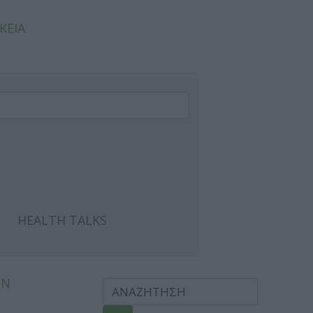
ΚΕΙΑ
HEALTH TALKS
ΩΝ