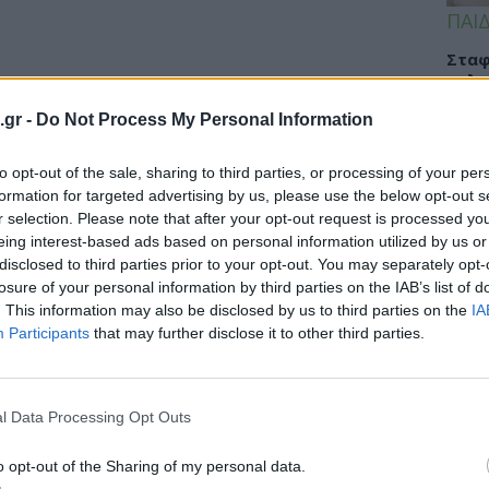
ΠΑΙΔ
Σταφ
καλο
στα 
.gr -
Do Not Process My Personal Information
to opt-out of the sale, sharing to third parties, or processing of your per
formation for targeted advertising by us, please use the below opt-out s
TIPS
r selection. Please note that after your opt-out request is processed y
eing interest-based ads based on personal information utilized by us or
Ελλη
disclosed to third parties prior to your opt-out. You may separately opt-
από 
losure of your personal information by third parties on the IAB’s list of
στο 
. This information may also be disclosed by us to third parties on the
IA
Participants
that may further disclose it to other third parties.
ΥΓΕΙ
l Data Processing Opt Outs
Καρδ
στα 
o opt-out of the Sharing of my personal data.
μεγα