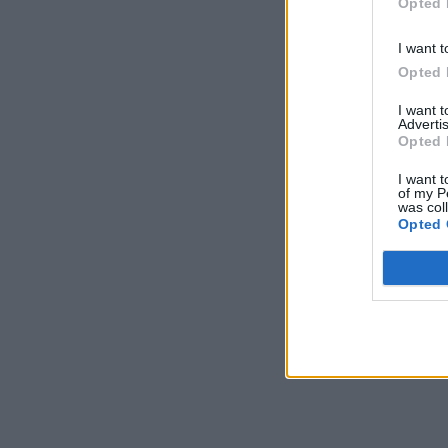
Opted 
I want t
Opted 
I want 
Advertis
Opted 
I want t
of my P
was col
Opted 