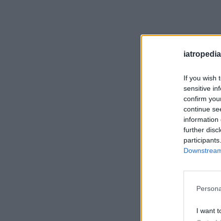
iatropedia
If you wish 
sensitive in
confirm you
continue se
information 
further disc
participants
Downstream 
Persona
I want t