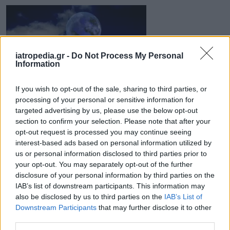
iatropedia.gr -
Do Not Process My Personal
Information
If you wish to opt-out of the sale, sharing to third parties, or
28 Απριλίου 2012
08:00
processing of your personal or sensitive information for
targeted advertising by us, please use the below opt-out
Η αναλυτική σκέψη καταστρέφει την
section to confirm your selection. Please note that after your
opt-out request is processed you may continue seeing
πίστη
interest-based ads based on personal information utilized by
Η αναλυτική σκέψη μπορεί να μειώσει την
us or personal information disclosed to third parties prior to
your opt-out. You may separately opt-out of the further
θρησκευτική και την μεταφυσική πίστη ακόμη
disclosure of your personal information by third parties on the
και σε αφοσιωμένους πιστούς. Αυτό
IAB’s list of downstream participants. This information may
τουλάχιστον...
also be disclosed by us to third parties on the
IAB’s List of
Downstream Participants
that may further disclose it to other
third parties.