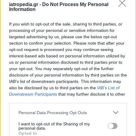
iatropedia.gr -
Do Not Process My Personal
Information
ΥΓΕΙΑ
10 Αυγούστου 2026
14:05
If you wish to opt-out of the sale, sharing to third parties, or
Μπορεί η vegan διατροφή να επιβραδύνει τη
processing of your personal or sensitive information for
βιολογική γήρανση; Τι έδειξε νέα μελέτη
targeted advertising by us, please use the below opt-out
section to confirm your selection. Please note that after your
opt-out request is processed you may continue seeing
interest-based ads based on personal information utilized by
us or personal information disclosed to third parties prior to
ΥΓΕΙΑ
10 Αυγούστου 2026
12:56
your opt-out. You may separately opt-out of the further
disclosure of your personal information by third parties on the
Φυσικοθεραπεία: Η κίνηση δεν είναι μόνο
IAB’s list of downstream participants. This information may
αποκατάσταση, αλλά πρόληψη και μακροζωία
also be disclosed by us to third parties on the
IAB’s List of
Downstream Participants
that may further disclose it to other
third parties.
Personal Data Processing Opt Outs
I want to opt-out of the Sharing of my
personal data.
Opted In