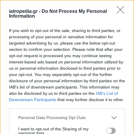
iatropedia.gr -
Do Not Process My Personal
Information
ΕΙΔΗΣΕΙΣ
06 Αυγούστου 2026
19:30
If you wish to opt-out of the sale, sharing to third parties, or
Σαμοθράκη: Αγωνιώδης επιχείρηση διάσωσης
processing of your personal or sensitive information for
15χρονης – Τραυματίστηκε σε δύσβατο σημείο στη
Γριά Βάθρα
targeted advertising by us, please use the below opt-out
section to confirm your selection. Please note that after your
opt-out request is processed you may continue seeing
interest-based ads based on personal information utilized by
us or personal information disclosed to third parties prior to
ΥΓΕΙΑ
06 Αυγούστου 2026
19:01
your opt-out. You may separately opt-out of the further
disclosure of your personal information by third parties on the
5 σοβαρές λοιμώξεις που μπορεί να πάθουμε από το
IAB’s list of downstream participants. This information may
νερό σε πισίνες, λίμνες και ποτάμια – Μέτρα
also be disclosed by us to third parties on the
IAB’s List of
προστασίας
Downstream Participants
that may further disclose it to other
third parties.
Personal Data Processing Opt Outs
I want to opt-out of the Sharing of my
personal data.