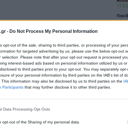
ΥΓΕΙ
Πανδ
μπορ
επόμ
.gr -
Do Not Process My Personal Information
to opt-out of the sale, sharing to third parties, or processing of your per
formation for targeted advertising by us, please use the below opt-out s
ΟΜΟ
r selection. Please note that after your opt-out request is processed y
14:3
eing interest-based ads based on personal information utilized by us or
disclosed to third parties prior to your opt-out. You may separately opt-
Ακμή
losure of your personal information by third parties on the IAB’s list of
καθα
. This information may also be disclosed by us to third parties on the
IA
Participants
that may further disclose it to other third parties.
ΕΙΔΗ
l Data Processing Opt Outs
Βασι
o opt-out of the Sharing of my personal data.
Ποιε