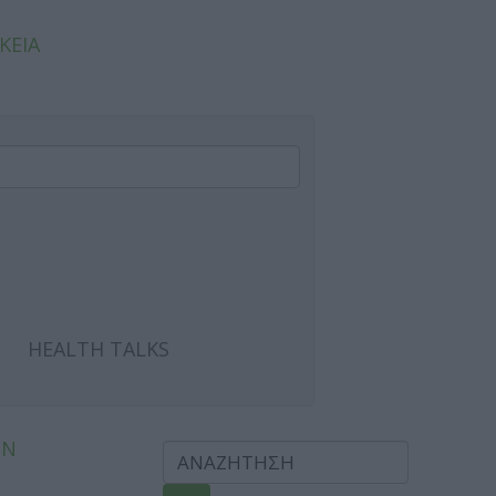
ΚΕΙΑ
HEALTH TALKS
ΩΝ