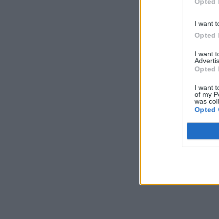
Opted 
I want t
Opted 
I want 
Advertis
Opted 
I want t
of my P
was col
Opted 