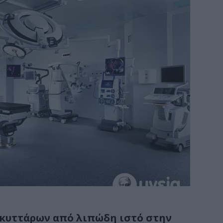
κυττάρων από λιπώδη ιστό στην