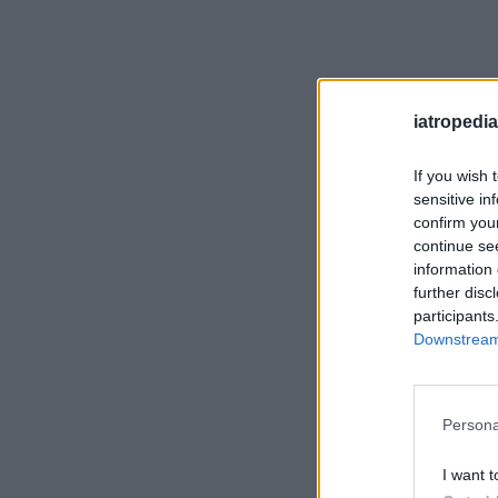
iatropedia
If you wish 
sensitive in
confirm you
continue se
information 
further disc
participants
Downstream 
Persona
I want t