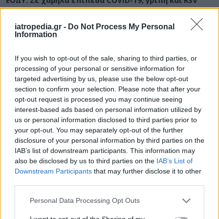
iatropedia.gr -
Do Not Process My Personal
Information
ΕΙΔΗΣΕΙΣ
06 Αυγούστου 2026
19:30
If you wish to opt-out of the sale, sharing to third parties, or
Σαμοθράκη: Αγωνιώδης επιχείρηση διάσωσης
processing of your personal or sensitive information for
15χρονης – Τραυματίστηκε σε δύσβατο σημείο στη
targeted advertising by us, please use the below opt-out
Γριά Βάθρα
section to confirm your selection. Please note that after your
opt-out request is processed you may continue seeing
interest-based ads based on personal information utilized by
us or personal information disclosed to third parties prior to
your opt-out. You may separately opt-out of the further
ΥΓΕΙΑ
06 Αυγούστου 2026
19:01
disclosure of your personal information by third parties on the
IAB’s list of downstream participants. This information may
5 σοβαρές λοιμώξεις που μπορεί να πάθουμε από το
also be disclosed by us to third parties on the
IAB’s List of
νερό σε πισίνες, λίμνες και ποτάμια – Μέτρα
Downstream Participants
that may further disclose it to other
προστασίας
third parties.
Personal Data Processing Opt Outs
I want to opt-out of the Sharing of my