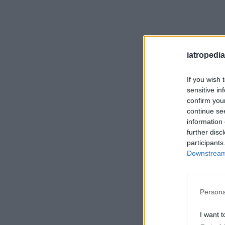
iatropedia
If you wish 
sensitive in
confirm you
continue se
information 
further disc
participants
Downstream 
Persona
I want t