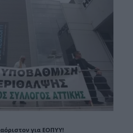
αόριστον για ΕΟΠΥΥ!