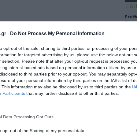
ΕΙΔΗ
Eπίθ
Σταυ
μαλλ
.gr -
Do Not Process My Personal Information
to opt-out of the sale, sharing to third parties, or processing of your per
formation for targeted advertising by us, please use the below opt-out s
ΕΙΔΗ
r selection. Please note that after your opt-out request is processed y
eing interest-based ads based on personal information utilized by us or
Νοσο
disclosed to third parties prior to your opt-out. You may separately opt-
τομο
losure of your personal information by third parties on the IAB’s list of
λειτ
. This information may also be disclosed by us to third parties on the
IA
Αυγ
Participants
that may further disclose it to other third parties.
l Data Processing Opt Outs
ΕΙΔΗ
Αλτσ
o opt-out of the Sharing of my personal data.
εφαρ