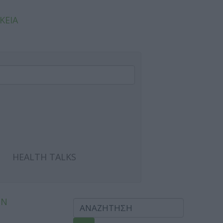
ΚΕΙΑ
HEALTH TALKS
ΩΝ