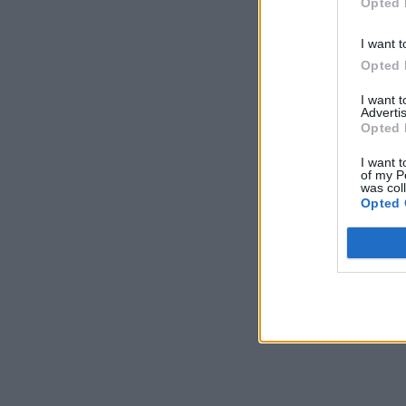
Opted 
I want t
Opted 
I want 
Advertis
Opted 
I want t
of my P
was col
Opted 