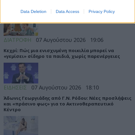
ΡΟΗ ΕΙΔΗΣΕΩΝ
Data Deletion
Data Access
Privacy Policy
ΔΙΑΤΡΟΦΗ
07 Αυγούστου 2026
19:06
Κεχρί: Πώς μια ενισχυμένη ποικιλία μπορεί να
«γεμίσει» σίδηρο τα παιδιά, χωρίς παρενέργειες
ΕΙΔΗΣΕΙΣ
07 Αυγούστου 2026
18:10
Άδωνις Γεωργιάδης από Γ.Ν. Ρόδου: Νέες προσλήψεις
και «πράσινο φως» για το Ακτινοθεραπευτικό
Κέντρο