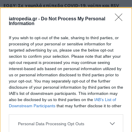
ΕΟΔΥ: Σε χαμηλά επίπεδα COVID-19, γρίπη και RSV
iatropedia.gr -
Do Not Process My Personal
Information
ΕΙΔΗΣΕΙΣ
06 Αυγούστου 2026
19:30
If you wish to opt-out of the sale, sharing to third parties, or
processing of your personal or sensitive information for
Σαμοθράκη: Αγωνιώδης επιχείρηση διάσωσης
targeted advertising by us, please use the below opt-out
15χρονης – Τραυματίστηκε σε δύσβατο σημείο στη
section to confirm your selection. Please note that after your
Γριά Βάθρα
opt-out request is processed you may continue seeing
interest-based ads based on personal information utilized by
us or personal information disclosed to third parties prior to
your opt-out. You may separately opt-out of the further
ΥΓΕΙΑ
06 Αυγούστου 2026
19:01
disclosure of your personal information by third parties on the
IAB’s list of downstream participants. This information may
5 σοβαρές λοιμώξεις που μπορεί να πάθουμε από το
also be disclosed by us to third parties on the
IAB’s List of
νερό σε πισίνες, λίμνες και ποτάμια – Μέτρα
Downstream Participants
that may further disclose it to other
προστασίας
third parties.
Personal Data Processing Opt Outs