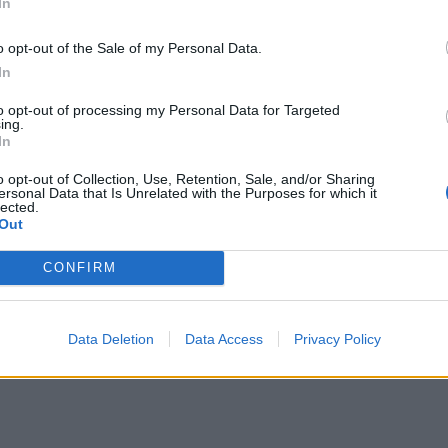
In
μπορ
χωρί
o opt-out of the Sale of my Personal Data.
In
γείας εμπιστεύεται ο κόσμος;
to opt-out of processing my Personal Data for Targeted
ing.
γγελμα υγείας, εμπιστεύεστε περισσότερο;
In
ας, δεν αναφερόμαστε μόνο στους γιατρούς
o opt-out of Collection, Use, Retention, Sale, and/or Sharing
ersonal Data that Is Unrelated with the Purposes for which it
lected.
Out
CONFIRM
Data Deletion
Data Access
Privacy Policy