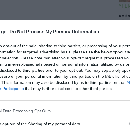
ΥΓΕΙ
Καύσ
κάνο
παχ
.gr -
Do Not Process My Personal Information
to opt-out of the sale, sharing to third parties, or processing of your per
formation for targeted advertising by us, please use the below opt-out s
ΕΙΔΗ
 γιατρούς και το ΚΕΕΛΠΝΟ αλλά
r selection. Please note that after your opt-out request is processed y
ερων μέτρων
eing interest-based ads based on personal information utilized by us or
ΙΣΑ:
disclosed to third parties prior to your opt-out. You may separately opt-
Νείλ
Έλληνες γιατρούς και στη δουλειά που
losure of your personal information by third parties on the IAB’s list of
Αρχέ
. This information may also be disclosed by us to third parties on the
IA
ρόληψης Νοσημάτων (ΚΕΕΛΠΝΟ) δηλώνουν...
Participants
that may further disclose it to other third parties.
ΔΙΑ
l Data Processing Opt Outs
19:0
o opt-out of the Sharing of my personal data.
Κεχρ