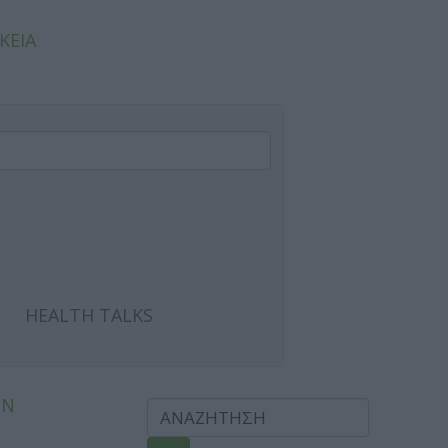
ΚΕΙΑ
HEALTH TALKS
ΩΝ