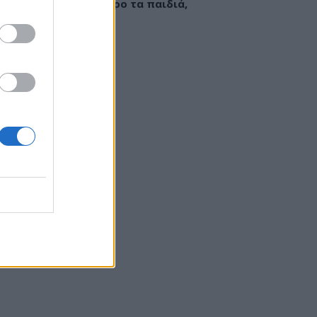
εί να «γεμίσει» σίδηρο τα παιδιά,
ς παρενέργειες