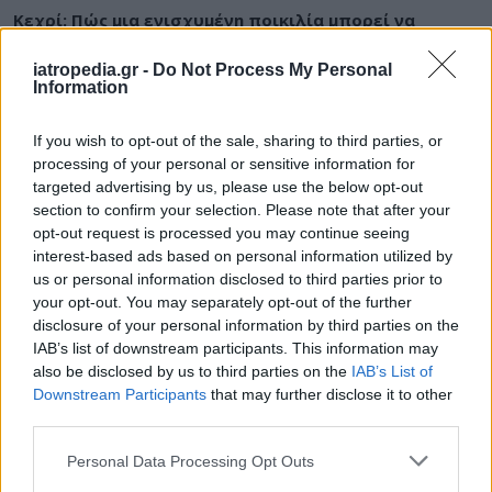
Κεχρί: Πώς μια ενισχυμένη ποικιλία μπορεί να
«γεμίσει» σίδηρο τα παιδιά, χωρίς παρενέργειες
iatropedia.gr -
Do Not Process My Personal
Information
If you wish to opt-out of the sale, sharing to third parties, or
ΕΙΔΗΣΕΙΣ
07 Αυγούστου 2026
18:10
processing of your personal or sensitive information for
targeted advertising by us, please use the below opt-out
Άδωνις Γεωργιάδης από Γ.Ν. Ρόδου: Νέες προσλήψεις
section to confirm your selection. Please note that after your
και «πράσινο φως» για το Ακτινοθεραπευτικό
Κέντρο
opt-out request is processed you may continue seeing
interest-based ads based on personal information utilized by
us or personal information disclosed to third parties prior to
your opt-out. You may separately opt-out of the further
disclosure of your personal information by third parties on the
ΥΓΕΙΑ
07 Αυγούστου 2026
17:01
IAB’s list of downstream participants. This information may
also be disclosed by us to third parties on the
IAB’s List of
Εξάνθημα μετά την πισίνα: Είναι αλλεργία ή
Downstream Participants
that may further disclose it to other
ερεθισμός από το χλώριο; Τι εξηγεί αλλεργιολόγος
third parties.
Personal Data Processing Opt Outs