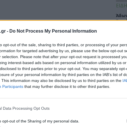
ΕΙΔΗ
Άδων
Σοφά
Κλιν
.gr -
Do Not Process My Personal Information
Υγεί
to opt-out of the sale, sharing to third parties, or processing of your per
formation for targeted advertising by us, please use the below opt-out s
r selection. Please note that after your opt-out request is processed y
ΥΓΕΙ
eing interest-based ads based on personal information utilized by us or
disclosed to third parties prior to your opt-out. You may separately opt-
Πώς 
losure of your personal information by third parties on the IAB’s list of
«πλή
. This information may also be disclosed by us to third parties on the
IA
προσ
Participants
that may further disclose it to other third parties.
l Data Processing Opt Outs
ΕΙΔΗ
Γλυφ
o opt-out of the Sharing of my personal data.
45χρ