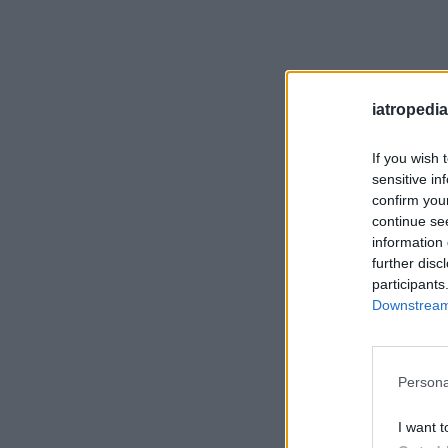
iatropedia
If you wish 
sensitive in
confirm you
continue se
information 
further disc
participants
Downstream 
Persona
I want t