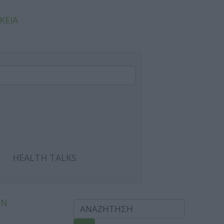
ΚΕΙΑ
HEALTH TALKS
ΩΝ