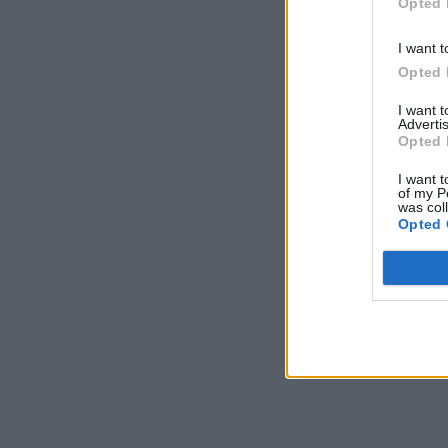
Opted 
I want t
Opted 
I want 
Advertis
Opted 
I want t
of my P
was col
Opted 