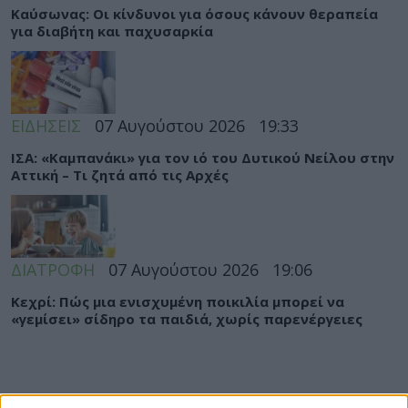
Καύσωνας: Οι κίνδυνοι για όσους κάνουν θεραπεία
για διαβήτη και παχυσαρκία
ΕΙΔΗΣΕΙΣ
07 Αυγούστου 2026
19:33
ΙΣΑ: «Καμπανάκι» για τον ιό του Δυτικού Νείλου στην
Αττική – Τι ζητά από τις Αρχές
ΔΙΑΤΡΟΦΗ
07 Αυγούστου 2026
19:06
Κεχρί: Πώς μια ενισχυμένη ποικιλία μπορεί να
«γεμίσει» σίδηρο τα παιδιά, χωρίς παρενέργειες