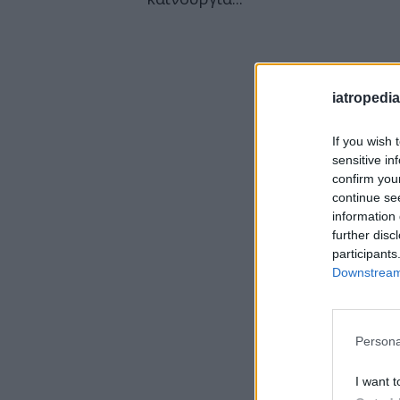
iatropedia
If you wish 
sensitive in
confirm you
continue se
information 
further disc
participants
Downstream 
Persona
I want t