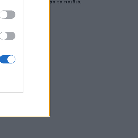
εί να «γεμίσει» σίδηρο τα παιδιά,
ς παρενέργειες