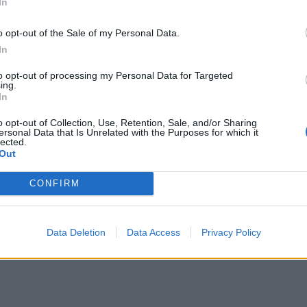
In
μπορ
χωρί
o opt-out of the Sale of my Personal Data.
In
to opt-out of processing my Personal Data for Targeted
ing.
In
o opt-out of Collection, Use, Retention, Sale, and/or Sharing
ersonal Data that Is Unrelated with the Purposes for which it
lected.
Out
CONFIRM
Data Deletion
Data Access
Privacy Policy