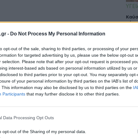
ΥΓΕΙ
Καύσ
κάνο
παχ
.gr -
Do Not Process My Personal Information
to opt-out of the sale, sharing to third parties, or processing of your per
formation for targeted advertising by us, please use the below opt-out s
ΕΙΔΗ
r selection. Please note that after your opt-out request is processed y
eing interest-based ads based on personal information utilized by us or
ΙΣΑ:
disclosed to third parties prior to your opt-out. You may separately opt-
Νείλ
losure of your personal information by third parties on the IAB’s list of
Αρχέ
. This information may also be disclosed by us to third parties on the
IA
Participants
that may further disclose it to other third parties.
ΔΙΑ
l Data Processing Opt Outs
19:0
o opt-out of the Sharing of my personal data.
Κεχρ