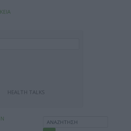
ΚΕΙΑ
HEALTH TALKS
ΩΝ