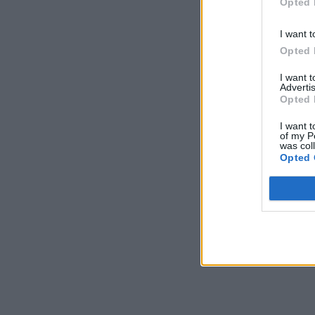
Opted 
I want t
Opted 
I want 
Advertis
Opted 
I want t
of my P
was col
Opted 